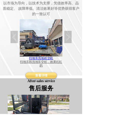
以市场为导向，以技术为支撑，凭借效率高、品
质稳定、 故障率低、清洁效果好等优势获得客户
的一致认可
机
扫地车洗地机交机
扫地车与保洁车交机
一款好的扫地
扫地车和洗地车交机，效果杠杠
新款扫地车，物业清洁好帮手
还很省心
的
查看详情
After-sales service
售后服务